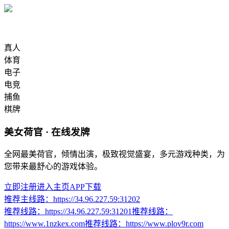
真人
体育
电子
电竞
捕鱼
棋牌
美女荷官 · 在线发牌
全网最美荷官，倾情出演，极致视觉盛宴，多元游戏种类，为
您带来最舒心的游戏体验。
立即注册
进入主页
APP下载
推荐主线路：
https://34.96.227.59:31202
推荐线路：
https://34.96.227.59:31201
推荐线路：
https://www.1nzkex.com
推荐线路：
https://www.plov9r.com