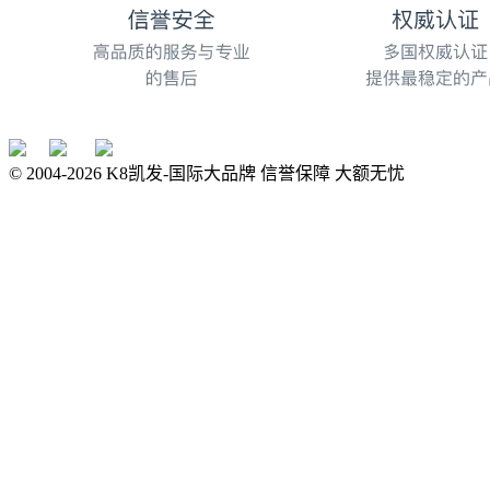
© 2004-
2026
K8凯发-国际大品牌 信誉保障 大额无忧