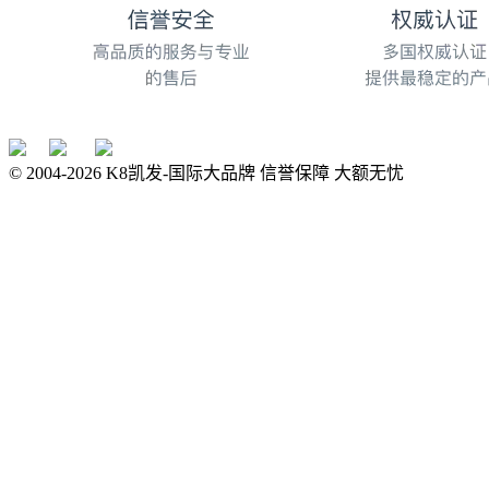
© 2004-
2026
K8凯发-国际大品牌 信誉保障 大额无忧