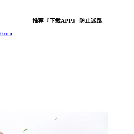
推荐『下载APP』 防止迷路
00.com