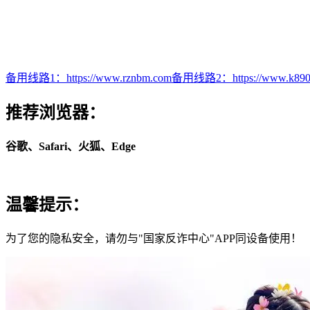
备用线路
1
：
https://www.rznbm.com
备用线路
2
：
https://www.k89
推荐浏览器：
谷歌、Safari、火狐、Edge
温馨提示：
为了您的隐私安全，请勿与"国家反诈中心"APP同设备使用！